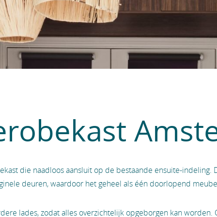
erobekast Amst
st die naadloos aansluit op de bestaande ensuite-indeling. D
iginele deuren, waardoor het geheel als één doorlopend meubel
rdere lades, zodat alles overzichtelijk opgeborgen kan worden