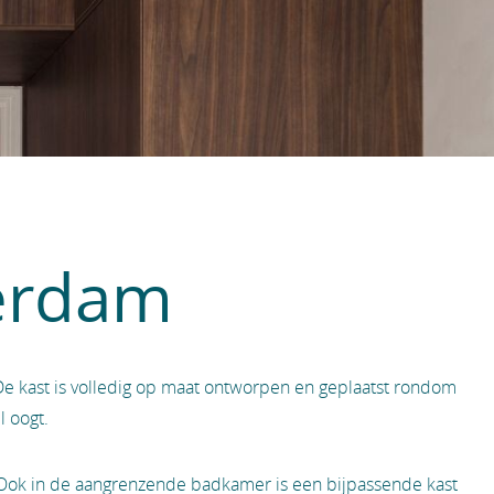
erdam
e kast is volledig op maat ontworpen en geplaatst rondom
 oogt.
. Ook in de aangrenzende badkamer is een bijpassende kast