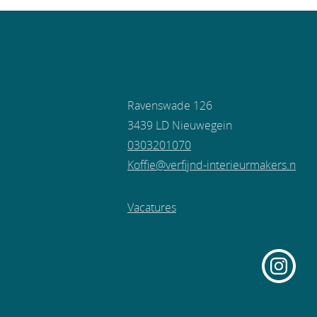
Ravenswade 126
3439 LD Nieuwegein
0303201070
Koffie@verfijnd-interieurmakers.n
Vacatures