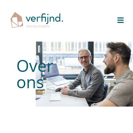
Over
ons