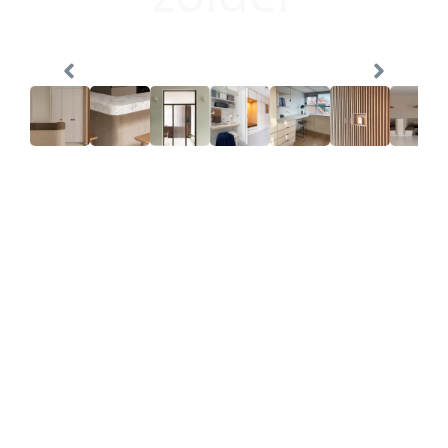
Laat je inspireren door de maatwerk
werkplekken die wij hebben gerealiseerd.
Iets totaal anders? Dat kan! Samen
realiseren wij graag jouw idee.