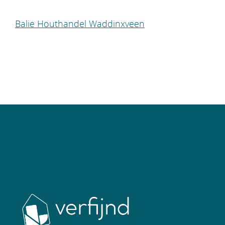
Balie Houthandel Waddinxveen