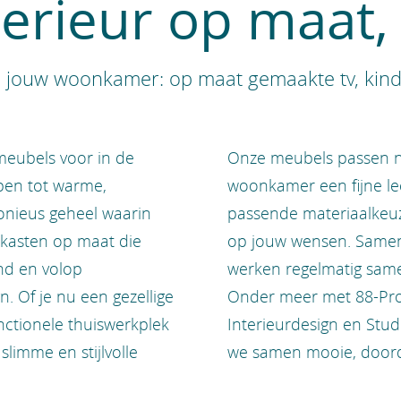
terieur op maat, i
n jouw woonkamer: op maat gemaakte tv, kind
meubels voor in de
Onze meubels passen na
pen tot warme,
woonkamer een fijne lee
onieus geheel waarin
passende materiaalkeu
 kasten op maat die
op jouw wensen. Samen
nd en volop
werken regelmatig same
. Of je nu een gezellige
Onder meer met 88-Proje
nctionele thuiswerkplek
Interieurdesign en Stud
limme en stijlvolle
we samen mooie, doorda