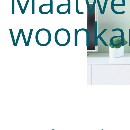
Maatwe
woonka