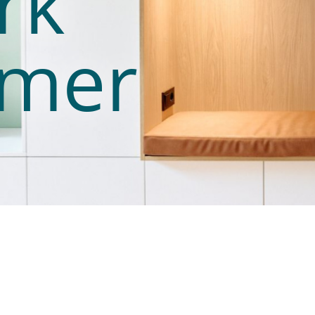
rk
mer