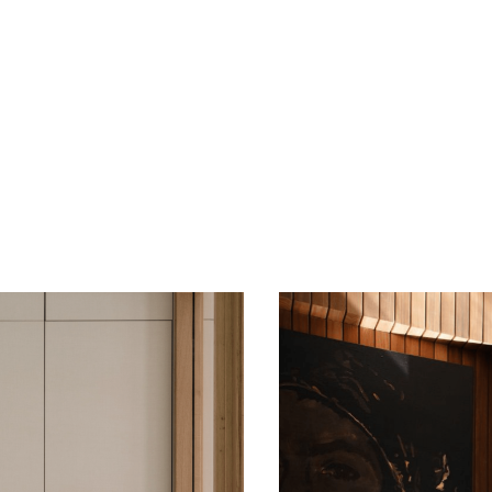
bewegingssensor. 
woonkamers die wi
anders? Dat kan! 