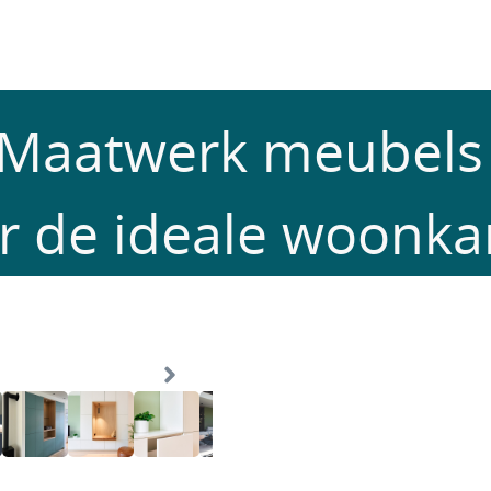
Maatwerk meubel
r de ideale woonk
Wandkast van plaf
wel of niet uit het
producten uit te l