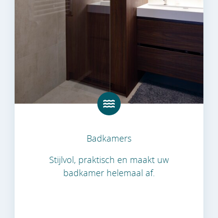
Badkamers
Stijlvol, praktisch en maakt uw
badkamer helemaal af.